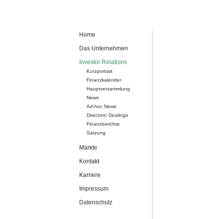
Navigation
Home
überspringen
Das Unternehmen
Investor Relations
Kurzportrait
Finanzkalender
Hauptversammlung
News
Ad-hoc News
Directors’ Dealings
Finanzberichte
Satzung
Märkte
Kontakt
Karriere
Impressum
Datenschutz